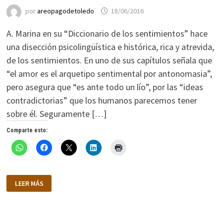
por
areopagodetoledo
18/06/2016
A. Marina en su “Diccionario de los sentimientos” hace
una disección psicolingüística e histórica, rica y atrevida,
de los sentimientos. En uno de sus capítulos señala que
“el amor es el arquetipo sentimental por antonomasia”,
pero asegura que “es ante todo un lío”, por las “ideas
contradictorias” que los humanos parecemos tener
sobre él. Seguramente […]
Comparte esto:
LA
LEER MÁS
BELLEZA
DEL
AMOR