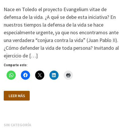
Nace en Toledo el proyecto Evangelium vitae de
defensa de la vida. ¿A qué se debe esta iniciativa? En
nuestros tiempos la defensa de la vida se hace
especialmente urgente, ya que nos encontramos ante
una verdadera “conjura contra la vida” (Juan Pablo II).
¿Cómo defender la vida de toda persona? Invitando al
ejercicio de […]
Comparte esto:
DEFIENDE,
LEER MÁS
AMA
Y
SIRVE
LA
VIDA
SIN CATEGORÍA