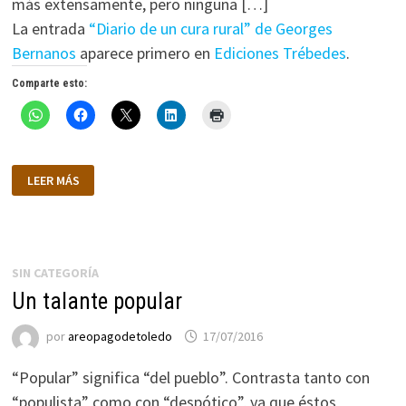
más extensamente, pero ninguna […]
La entrada
“Diario de un cura rural” de Georges
Bernanos
aparece primero en
Ediciones Trébedes
.
Comparte esto:
“DIARIO
LEER MÁS
DE
UN
CURA
RURAL”
DE
GEORGES
BERNANOS
SIN CATEGORÍA
Un talante popular
por
areopagodetoledo
17/07/2016
“Popular” significa “del pueblo”. Contrasta tanto con
“populista” como con “despótico”, ya que éstos