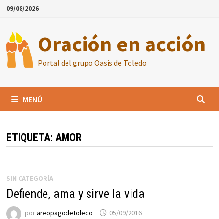
Saltar
09/08/2026
al
contenido
Oración en acción
Portal del grupo Oasis de Toledo
MENÚ
ETIQUETA:
AMOR
SIN CATEGORÍA
Defiende, ama y sirve la vida
por
areopagodetoledo
05/09/2016