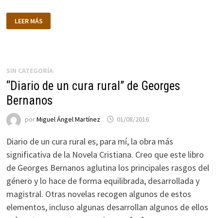
“DIARIO
LEER MÁS
DE
UN
CURA
RURAL”
DE
GEORGES
BERNANOS
SIN CATEGORÍA
“Diario de un cura rural” de Georges
Bernanos
por
Miguel Ángel Martínez
01/08/2016
Diario de un cura rural es, para mí, la obra más
significativa de la Novela Cristiana. Creo que este libro
de Georges Bernanos aglutina los principales rasgos del
género y lo hace de forma equilibrada, desarrollada y
magistral. Otras novelas recogen algunos de estos
elementos, incluso algunas desarrollan algunos de ellos