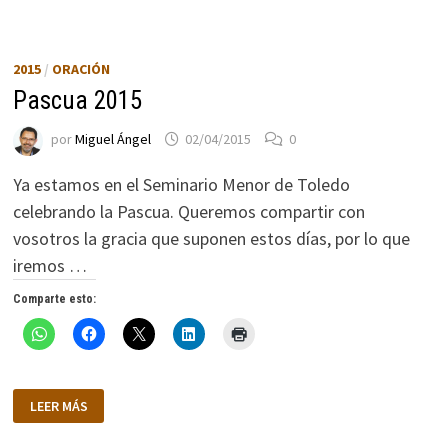
DE
LA
VIDA
2015
/
ORACIÓN
Pascua 2015
por
Miguel Ángel
02/04/2015
0
Ya estamos en el Seminario Menor de Toledo
celebrando la Pascua. Queremos compartir con
vosotros la gracia que suponen estos días, por lo que
iremos …
Comparte esto:
PASCUA
LEER MÁS
2015