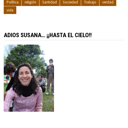
Política
religión
Santidad
Sociedad
Trabajo
verdad
vida
ADIOS SUSANA… ¡¡HASTA EL CIELO!!