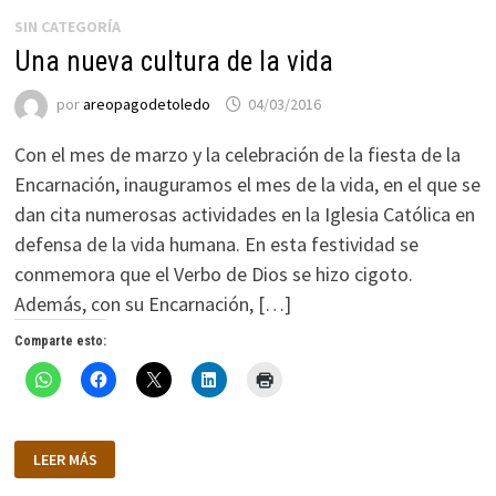
SIN CATEGORÍA
Una nueva cultura de la vida
por
areopagodetoledo
04/03/2016
Con el mes de marzo y la celebración de la fiesta de la
Encarnación, inauguramos el mes de la vida, en el que se
dan cita numerosas actividades en la Iglesia Católica en
defensa de la vida humana. En esta festividad se
conmemora que el Verbo de Dios se hizo cigoto.
Además, con su Encarnación, […]
Comparte esto:
UNA
LEER MÁS
NUEVA
CULTURA