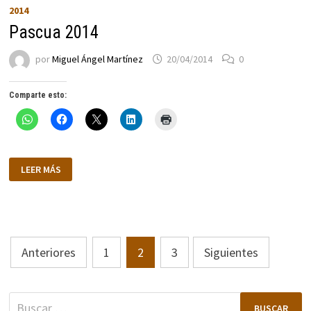
2014
Pascua 2014
por
Miguel Ángel Martínez
20/04/2014
0
Comparte esto:
PASCUA
LEER MÁS
2014
Paginación
Anteriores
1
2
3
Siguientes
de
entradas
Buscar: