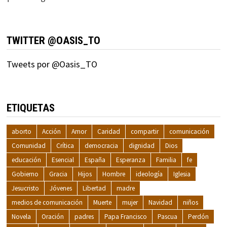
TWITTER @OASIS_TO
Tweets por @Oasis_TO
ETIQUETAS
aborto
Acción
Amor
Caridad
compartir
comunicación
Comunidad
Crítica
democracia
dignidad
Dios
educación
Esencial
España
Esperanza
Familia
fe
Gobierno
Gracia
Hijos
Hombre
ideología
Iglesia
Jesucristo
Jóvenes
Libertad
madre
medios de comunicación
Muerte
mujer
Navidad
niños
Novela
Oración
padres
Papa Francisco
Pascua
Perdón