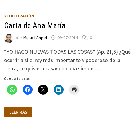
2014
/
ORACIÓN
Carta de Ana María
por
Miguel Ángel
09/07/2014
0
“YO HAGO NUEVAS TODAS LAS COSAS” (Ap. 21,5) ¿Qué
ocurriría si el rey más importante y poderoso de la
tierra, se quisiera casar con una simple …
Comparte esto:
CARTA
LEER MÁS
DE
ANA
MARÍA