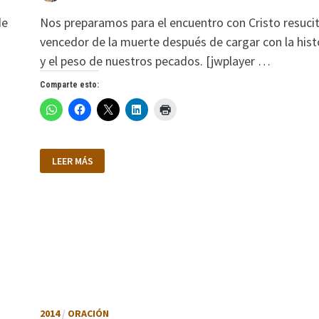
de
Nos preparamos para el encuentro con Cristo resuci
vencedor de la muerte después de cargar con la hist
y el peso de nuestros pecados. [jwplayer …
Comparte esto:
YA
LEER MÁS
LLEGA
LA
SEMANA
DE
PASCUA
2014
/
ORACIÓN