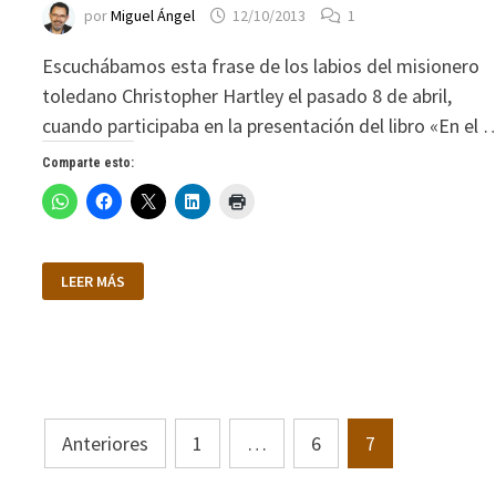
por
Miguel Ángel
12/10/2013
1
Escuchábamos esta frase de los labios del misionero
toledano Christopher Hartley el pasado 8 de abril,
cuando participaba en la presentación del libro «En el 
Comparte esto:
«NO
LEER MÁS
OS
OLVIDÉIS
DE
LOS
QUE
NO
TIENEN
NADA»
Paginación
Anteriores
1
…
6
7
de