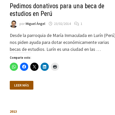
Pedimos donativos para una beca de
estudios en Perú
por
Miguel Ángel
23/02/2014
1
Desde la parroquia de María Inmaculada en Lurín (Perú
nos piden ayuda para dotar económicamente varias
becas de estudios. Lurín es una ciudad en las …
Comparte esto:
PEDIMOS
LEER MÁS
DONATIVOS
PARA
UNA
BECA
DE
ESTUDIOS
EN
2013
PERÚ