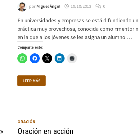
por
Miguel Ángel
19/10/2013
0
En universidades y empresas se está difundiendo un
práctica muy provechosa, conocida como «mentorin
en la que a los jóvenes se les asigna un alumno …
Comparte esto:
NUESTROS
LEER MÁS
HERMANOS
MAYORES
ORACIÓN
a»
Oración en acción