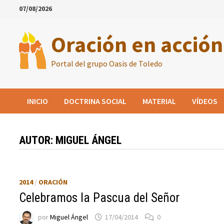
Saltar
07/08/2026
al
contenido
Oración en acción
Portal del grupo Oasis de Toledo
INICIO
DOCTRINA SOCIAL
MATERIAL
VÍDEOS
AUTOR:
MIGUEL ÁNGEL
2014
/
ORACIÓN
Celebramos la Pascua del Señor
por
Miguel Ángel
17/04/2014
0