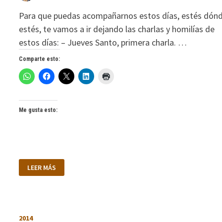
Para que puedas acompañarnos estos días, estés dón
estés, te vamos a ir dejando las charlas y homilías de
estos días: – Jueves Santo, primera charla. …
Comparte esto:
Me gusta esto:
CELEBRAMOS
LEER MÁS
LA
PASCUA
DEL
SEÑOR
2014