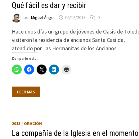
Qué fácil es dar y recibir
por
Miguel Ángel
06/12/2013
0
Hace unos días un grupo de jóvenes de Oasis de Toled
visitaron la residencia de ancianos Santa Casilda,
atendido por las Hermanitas de los Ancianos …
Comparte esto:
QUÉ
LEER MÁS
FÁCIL
ES
DAR
Y
RECIBIR
2013
/
ORACIÓN
La compañía de la Iglesia en el momento