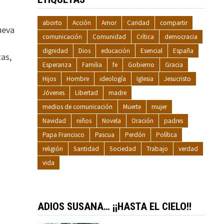
aborto
Acción
Amor
Caridad
compartir
ueva
comunicación
Comunidad
Crítica
democracia
dignidad
Dios
educación
Esencial
España
as,
Esperanza
Familia
fe
Gobierno
Gracia
Hijos
Hombre
ideología
Iglesia
Jesucristo
Jóvenes
Libertad
madre
medios de comunicación
Muerte
mujer
Navidad
niños
Novela
Oración
padres
Papa Francisco
Pascua
Perdón
Política
religión
Santidad
Sociedad
Trabajo
verdad
vida
ADIOS SUSANA… ¡¡HASTA EL CIELO!!