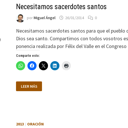
Necesitamos sacerdotes santos
por
Miguel Ángel
26/01/2014
0
Necesitamos sacerdotes santos para que el pueblo 
Dios sea santo. Compartimos con todos vosotros e
)
ponencia realizada por Félix del Valle en el Congres
Comparte esto:
NECESITAMOS
LEER MÁS
SACERDOTES
SANTOS
2013
/
ORACIÓN