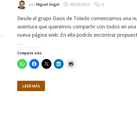
por
Miguel Ángel
06/10/2013
0
Desde el grupo Oasis de Toledo comenzamos una n
aventura que queremos compartir con todos en una
…
nueva página web. En ella podrás encontrar propuest
…
Comparte esto:
ORACIÓN
LEER MÁS
EN
ACCIÓN