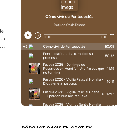
de
sta
o …