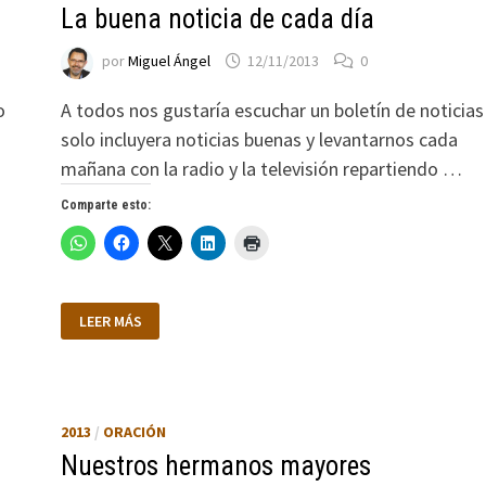
La buena noticia de cada día
por
Miguel Ángel
12/11/2013
0
o
A todos nos gustaría escuchar un boletín de noticias
solo incluyera noticias buenas y levantarnos cada
mañana con la radio y la televisión repartiendo …
Comparte esto:
LA
LEER MÁS
BUENA
NOTICIA
DE
CADA
DÍA
2013
/
ORACIÓN
Nuestros hermanos mayores