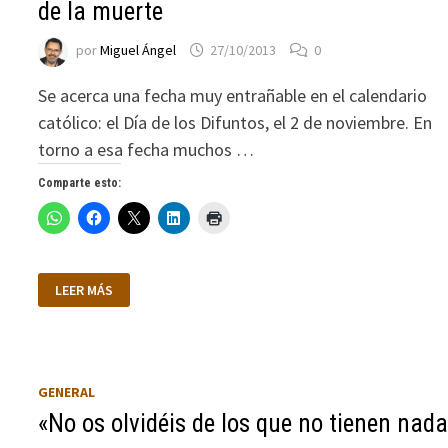
de la muerte
por
Miguel Ángel
27/10/2013
0
Se acerca una fecha muy entrañable en el calendario
católico: el Día de los Difuntos, el 2 de noviembre. En
torno a esa fecha muchos …
Comparte esto:
LA
LEER MÁS
COMPAÑÍA
DE
LA
IGLESIA
EN
EL
MOMENTO
GENERAL
DE
LA
«No os olvidéis de los que no tienen nad
MUERTE