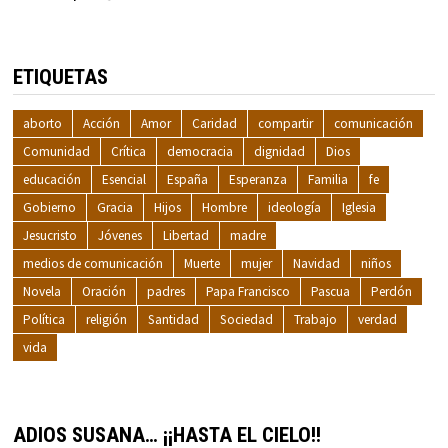
ETIQUETAS
aborto
Acción
Amor
Caridad
compartir
comunicación
Comunidad
Crítica
democracia
dignidad
Dios
educación
Esencial
España
Esperanza
Familia
fe
Gobierno
Gracia
Hijos
Hombre
ideología
Iglesia
Jesucristo
Jóvenes
Libertad
madre
medios de comunicación
Muerte
mujer
Navidad
niños
Novela
Oración
padres
Papa Francisco
Pascua
Perdón
Política
religión
Santidad
Sociedad
Trabajo
verdad
vida
ADIOS SUSANA… ¡¡HASTA EL CIELO!!