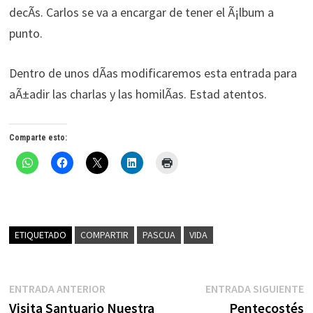
decÃ­s. Carlos se va a encargar de tener el Ã¡lbum a
punto.
Dentro de unos dÃ­as modificaremos esta entrada para
aÃ±adir las charlas y las homilÃ­as. Estad atentos.
Comparte esto:
ETIQUETADO
COMPARTIR
PASCUA
VIDA
Navegación
Entrada
E
ENTRADA ANTERIOR
ENTRADA SIGUIENTE
anterior:
s
Visita Santuario Nuestra
Pentecostés