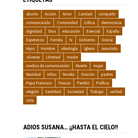
aborto
Acción
Amor
Caridad
compartir
comunicación
Comunidad
Crítica
democracia
dignidad
Dios
educación
Esencial
España
Esperanza
Familia
fe
Gobierno
Gracia
Hijos
Hombre
ideología
Iglesia
Jesucristo
Jóvenes
Libertad
madre
medios de comunicación
Muerte
mujer
Navidad
niños
Novela
Oración
padres
Papa Francisco
Pascua
Perdón
Política
religión
Santidad
Sociedad
Trabajo
verdad
vida
ADIOS SUSANA… ¡¡HASTA EL CIELO!!