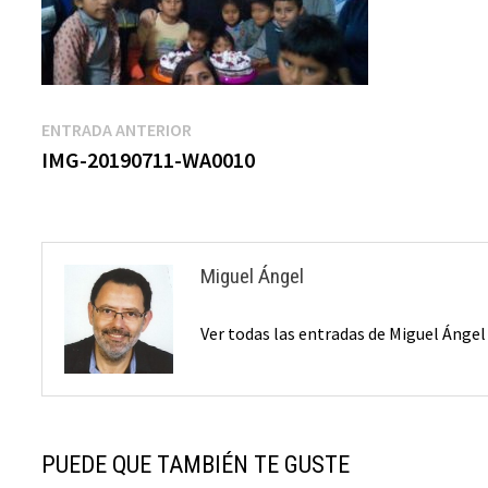
Navegación
Entrada
ENTRADA ANTERIOR
anterior:
IMG-20190711-WA0010
de
entradas
Miguel Ángel
Ver todas las entradas de Miguel Ánge
PUEDE QUE TAMBIÉN TE GUSTE